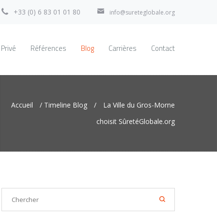
+33 (0) 6 83 01 01 80
info@sureteglobale.org
 Privé
Références
Blog
Carrières
Contact
Accueil
/
Timeline Blog
/
La Ville du Gros-Morne
choisit SûretéGlobale.org