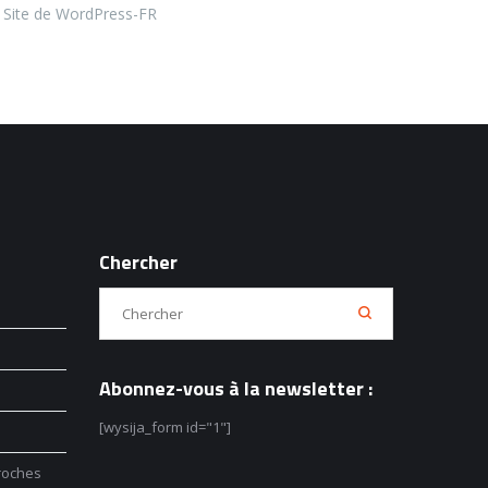
Site de WordPress-FR
Chercher
Abonnez-vous à la newsletter :
[wysija_form id="1"]
roches