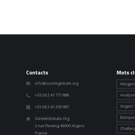
Contacts
Mots cl
info@sureteglobale.org
#angers
+33 (0) 2 41 777 886
Analyse
Angers 
+33 (0) 2 41 200 987
Banque 
SûretéGlobale.Org
5 rue Fleming 49000 Angers
Challen
France