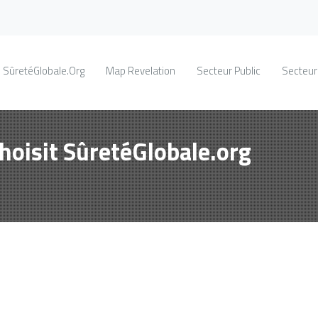
SûretéGlobale.Org
Map Revelation
Secteur Public
Secteur
hoisit SûretéGlobale.org