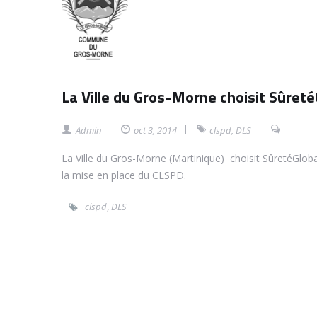
La Ville du Gros-Morne choisit Sûreté
Admin
oct 3, 2014
clspd
,
DLS
La Ville du Gros-Morne (Martinique) choisit SûretéGlob
la mise en place du CLSPD.
clspd
,
DLS