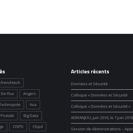
és
Articles récents
frenchtech
Données et Sécurité
 De Flux
Angers
Colloque « Données et Sécurité
Technopole
Axa
Colloque « Données et Sécurité »
Postale
Big Data
ADN’ANJOU, juin 2016, le 7 juin 2016
ge
CISPD
Clspd
Session de démonstrations – App