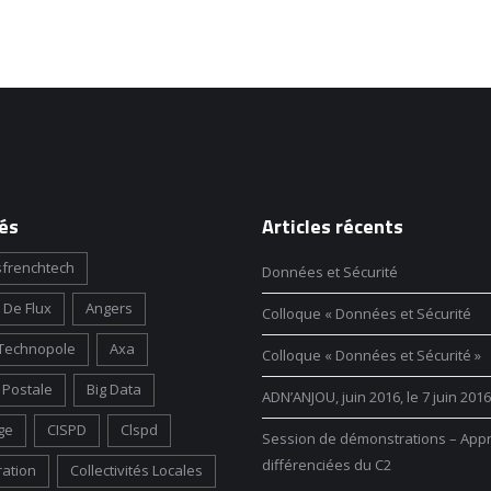
és
Articles récents
frenchtech
Données et Sécurité
 De Flux
Angers
Colloque « Données et Sécurité
Technopole
Axa
Colloque « Données et Sécurité »
Postale
Big Data
ADN’ANJOU, juin 2016, le 7 juin 2016
ge
CISPD
Clspd
Session de démonstrations – App
différenciées du C2
ration
Collectivités Locales