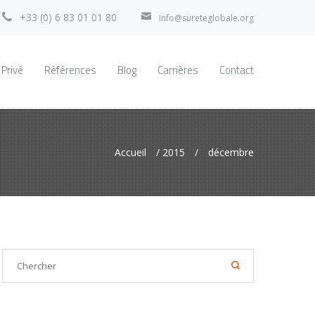
+33 (0) 6 83 01 01 80
info@sureteglobale.org
 Privé
Références
Blog
Carrières
Contact
Accueil
/
2015
/
décembre