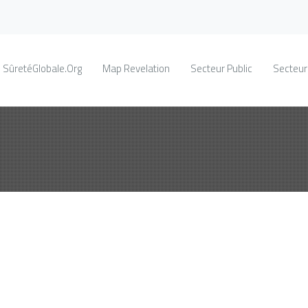
SûretéGlobale.Org
Map Revelation
Secteur Public
Secteur