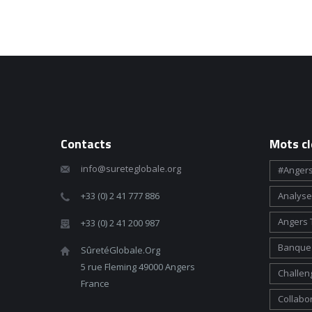
Contacts
Mots cl
info@sureteglobale.org
#angers
+33 (0) 2 41 777 886
Analyse
Angers 
+33 (0) 2 41 200 987
Banque 
SûretéGlobale.Org
5 rue Fleming 49000 Angers
Challen
France
Collabo