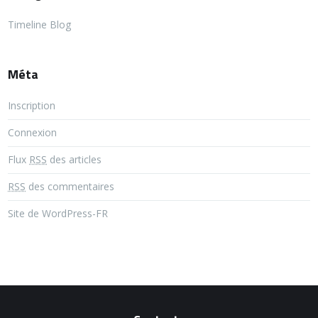
Timeline Blog
Méta
Inscription
Connexion
Flux
RSS
des articles
RSS
des commentaires
Site de WordPress-FR