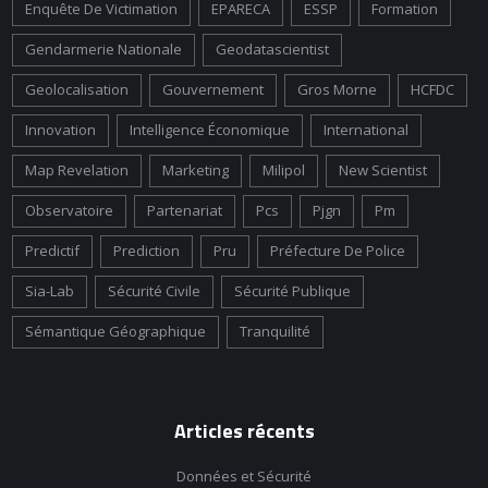
Enquête De Victimation
EPARECA
ESSP
Formation
Gendarmerie Nationale
Geodatascientist
Geolocalisation
Gouvernement
Gros Morne
HCFDC
Innovation
Intelligence Économique
International
Map Revelation
Marketing
Milipol
New Scientist
Observatoire
Partenariat
Pcs
Pjgn
Pm
Predictif
Prediction
Pru
Préfecture De Police
Sia-Lab
Sécurité Civile
Sécurité Publique
Sémantique Géographique
Tranquilité
Articles récents
Données et Sécurité