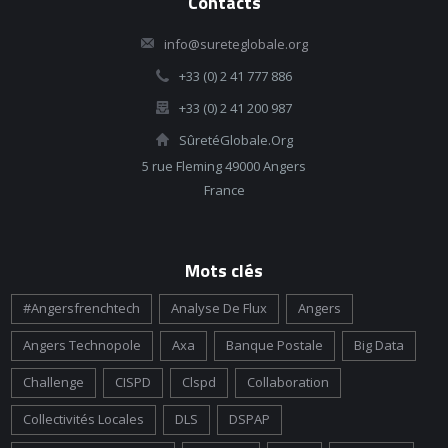
Contacts
info@sureteglobale.org
+33 (0) 2 41 777 886
+33 (0) 2 41 200 987
SûretéGlobale.Org
5 rue Fleming 49000 Angers
France
Mots clés
#angersfrenchtech
Analyse De Flux
Angers
Angers Technopole
Axa
Banque Postale
Big Data
Challenge
CISPD
Clspd
Collaboration
Collectivités Locales
DLS
DSPAP