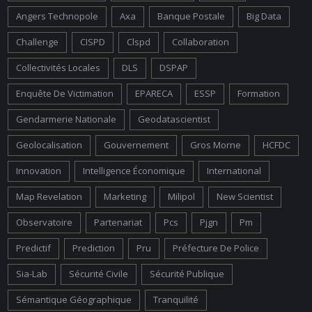
Angers Technopole
Axa
Banque Postale
Big Data
Challenge
CISPD
Clspd
Collaboration
Collectivités Locales
DLS
DSPAP
Enquête De Victimation
EPARECA
ESSP
Formation
Gendarmerie Nationale
Geodatascientist
Geolocalisation
Gouvernement
Gros Morne
HCFDC
Innovation
Intelligence Économique
International
Map Revelation
Marketing
Milipol
New Scientist
Observatoire
Partenariat
Pcs
Pjgn
Pm
Predictif
Prediction
Pru
Préfecture De Police
Sia-Lab
Sécurité Civile
Sécurité Publique
Sémantique Géographique
Tranquilité