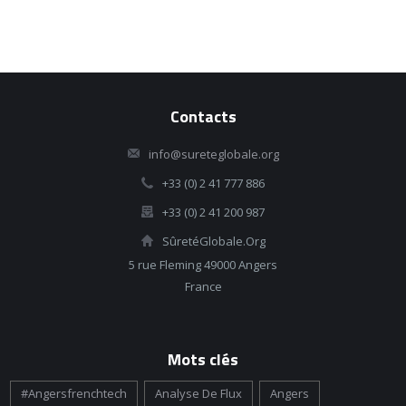
Contacts
info@sureteglobale.org
+33 (0) 2 41 777 886
+33 (0) 2 41 200 987
SûretéGlobale.Org
5 rue Fleming 49000 Angers
France
Mots clés
#angersfrenchtech
Analyse De Flux
Angers