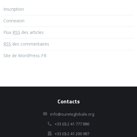
Inscription
Connexion
Flux
RSS
des articles
RSS
des commentaires
Site de WordPress-FR
Contacts
info@sureteglobale.org
+33 (0) 2 41 777 886
+33 (0) 2 41 200 987