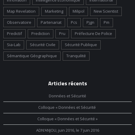
Innovation
Intelligence Économique
International
Map Revelation
Marketing
Milipol
New Scientist
Observatoire
Partenariat
Pcs
Pjgn
Pm
Predictif
Prediction
Pru
Préfecture De Police
Sia-Lab
Sécurité Civile
Sécurité Publique
Sémantique Géographique
Tranquilité
Articles récents
Données et Sécurité
Colloque « Données et Sécurité
Colloque « Données et Sécurité »
ADN’ANJOU, juin 2016, le 7 juin 2016