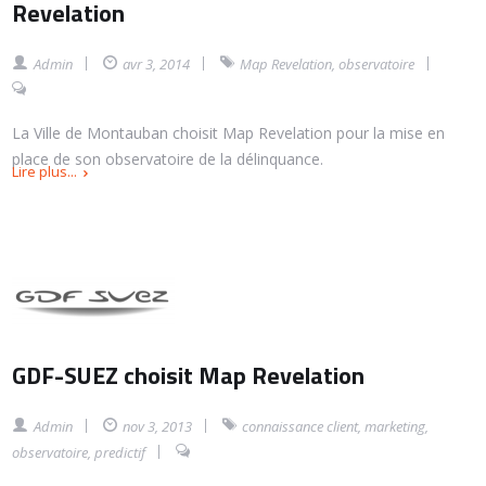
Revelation
Admin
avr 3, 2014
Map Revelation
,
observatoire
La Ville de Montauban choisit Map Revelation pour la mise en
place de son observatoire de la délinquance.
Lire plus...
GDF-SUEZ choisit Map Revelation
Admin
nov 3, 2013
connaissance client
,
marketing
,
observatoire
,
predictif