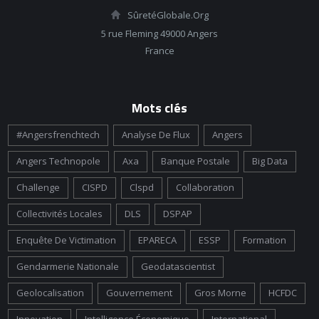
SûretéGlobale.Org
5 rue Fleming 49000 Angers
France
Mots clés
#angersfrenchtech
Analyse De Flux
Angers
Angers Technopole
Axa
Banque Postale
Big Data
Challenge
CISPD
Clspd
Collaboration
Collectivités Locales
DLS
DSPAP
Enquête De Victimation
EPARECA
ESSP
Formation
Gendarmerie Nationale
Geodatascientist
Geolocalisation
Gouvernement
Gros Morne
HCFDC