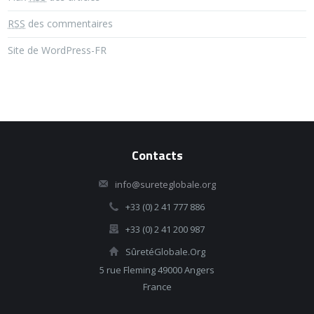
RSS
des commentaires
Site de WordPress-FR
Contacts
info@sureteglobale.org
+33 (0) 2 41 777 886
+33 (0) 2 41 200 987
SûretéGlobale.Org
5 rue Fleming 49000 Angers
France