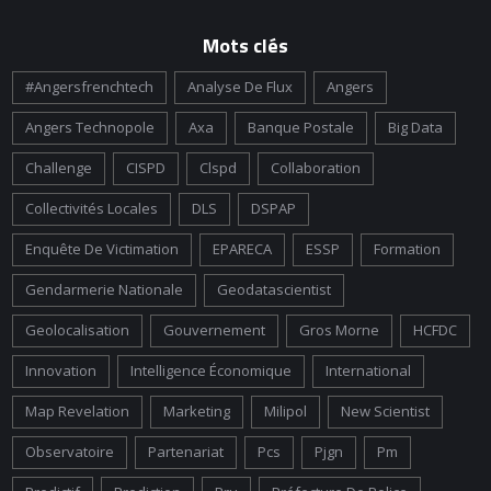
Mots clés
#angersfrenchtech
Analyse De Flux
Angers
Angers Technopole
Axa
Banque Postale
Big Data
Challenge
CISPD
Clspd
Collaboration
Collectivités Locales
DLS
DSPAP
Enquête De Victimation
EPARECA
ESSP
Formation
Gendarmerie Nationale
Geodatascientist
Geolocalisation
Gouvernement
Gros Morne
HCFDC
Innovation
Intelligence Économique
International
Map Revelation
Marketing
Milipol
New Scientist
Observatoire
Partenariat
Pcs
Pjgn
Pm