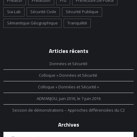
Predictif
Prediction
Pru
Préfecture De Police
Sia-Lab
Sécurité Civile
Sécurité Publique
Sémantique Géographique
Tranquilité
Articles récents
Données et Sécurité
Colloque « Données et Sécurité
Colloque « Données et Sécurité »
ADN’ANJOU, juin 2016, le 7 juin 2016
Session de démonstrations – Approches différenciées du C2
Archives