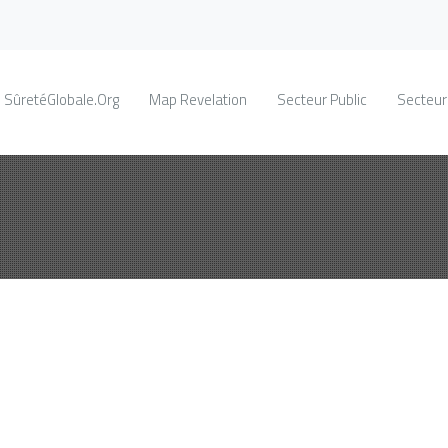
SûretéGlobale.Org
Map Revelation
Secteur Public
Secteur