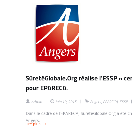
SûretéGlobale.Org réalise l’ESSP « 
pour EPARECA.
Admin
juin 19, 2015
Angers
,
EPARECA
,
ESSP
Dans le cadre de l’EPARECA, SûretéGlobale.Org a été cho
Angers.
Lire plus...