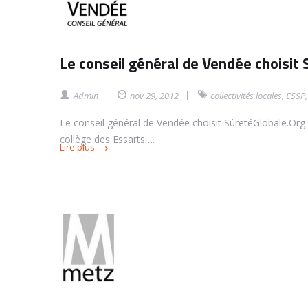
Le conseil général de Vendée choisit
Admin
nov 29, 2012
collectivités locales
,
ESSP
Le conseil général de Vendée choisit SûretéGlobale.Org 
collège des Essarts….
Lire plus...