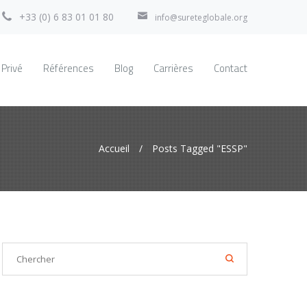
+33 (0) 6 83 01 01 80
info@sureteglobale.org
 Privé
Références
Blog
Carrières
Contact
Accueil
/
Posts Tagged "ESSP"