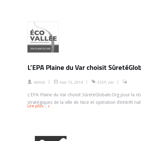
L’EPA Plaine du Var choisit SûretéGlo
Admin
mar 15, 2014
ESSP
,
zac
L’EPA Plaine du Var choisit SûretéGlobale.Org pour la réa
stratégiques de la ville de Nice et opération d’intérêt nat
Lire plus...