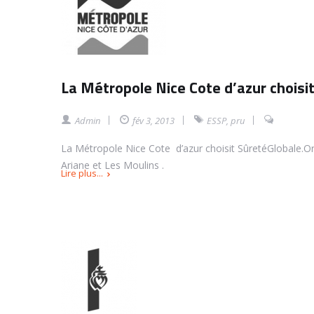
La Métropole Nice Cote d’azur choisi
Admin
fév 3, 2013
ESSP
,
pru
La Métropole Nice Cote d’azur choisit SûretéGlobale.Org
Ariane et Les Moulins .
Lire plus...