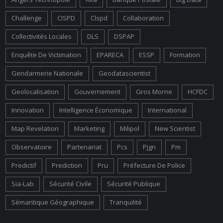
Challenge
CISPD
Clspd
Collaboration
Collectivités Locales
DLS
DSPAP
Enquête De Victimation
EPARECA
ESSP
Formation
Gendarmerie Nationale
Geodatascientist
Geolocalisation
Gouvernement
Gros Morne
HCFDC
Innovation
Intelligence Économique
International
Map Revelation
Marketing
Milipol
New Scientist
Observatoire
Partenariat
Pcs
Pjgn
Pm
Predictif
Prediction
Pru
Préfecture De Police
Sia-Lab
Sécurité Civile
Sécurité Publique
Sémantique Géographique
Tranquilité