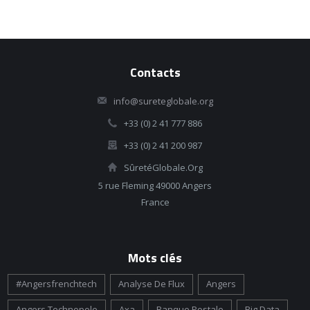
Contacts
info@sureteglobale.org
+33 (0) 2 41 777 886
+33 (0) 2 41 200 987
SûretéGlobale.Org
5 rue Fleming 49000 Angers
France
Mots clés
#angersfrenchtech
Analyse De Flux
Angers
Angers Technopole
Axa
Banque Postale
Big Data