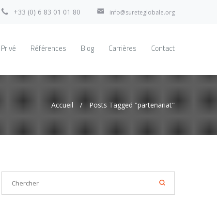
+33 (0) 6 83 01 01 80
info@sureteglobale.org
 Privé
Références
Blog
Carrières
Contact
Accueil
/
Posts Tagged "partenariat"