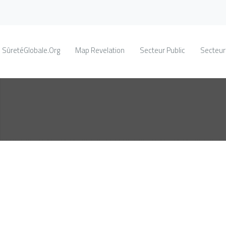
SûretéGlobale.Org
Map Revelation
Secteur Public
Secteur