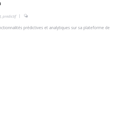
n
t
,
predictif
tionnalités prédictives et analytiques sur sa plateforme de