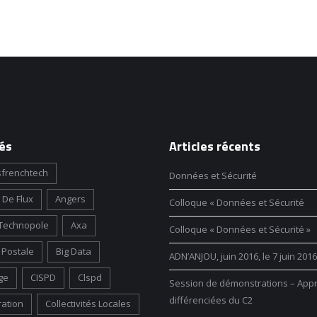
és
Articles récents
frenchtech
Données et Sécurité
 De Flux
Angers
Colloque « Données et Sécurité
Technopole
Axa
Colloque « Données et Sécurité »
Postale
Big Data
ADN’ANJOU, juin 2016, le 7 juin 2016
ge
CISPD
Clspd
Session de démonstrations – App
différenciées du C2
ration
Collectivités Locales