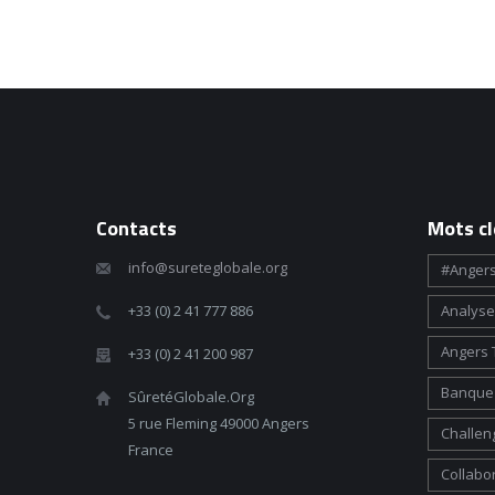
Contacts
Mots cl
info@sureteglobale.org
#angers
+33 (0) 2 41 777 886
Analyse
Angers 
+33 (0) 2 41 200 987
Banque 
SûretéGlobale.Org
5 rue Fleming 49000 Angers
Challen
France
Collabo