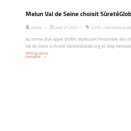
Melun Val de Seine choisit SûretéGlo
Admin
août 27, 2012
CISPD
,
collectivités local
Au terme d’un appel d’offre réunissant l’ensemble des
Val de Seine a choisit SûretéGlobale.org et Map Revelat
délinquance.
Lire plus...