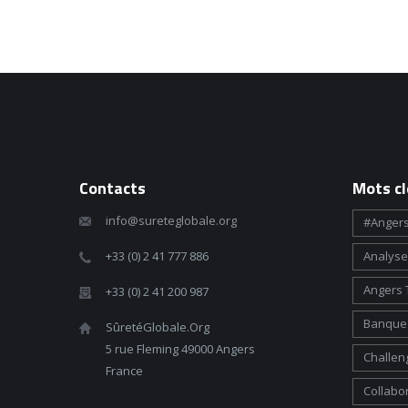
Contacts
Mots cl
info@sureteglobale.org
#angers
+33 (0) 2 41 777 886
Analyse
Angers 
+33 (0) 2 41 200 987
Banque 
SûretéGlobale.Org
5 rue Fleming 49000 Angers
Challen
France
Collabo