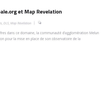
bale.org et Map Revelation
es
,
DLS
,
Map Revelation
 offres dans ce domaine, la communauté d’agglomération Melun
ion pour la mise en place de son observatoire de la