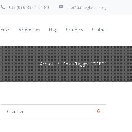
+33 (0) 6 83 01 01 80
info@sureteglobale.org
 Privé
Références
Blog
Carrières
Contact
Accueil
/
Posts Tagged "CISPD"