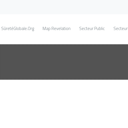
SûretéGlobale.Org
Map Revelation
Secteur Public
Secteur