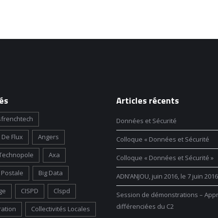
és
Articles récents
frenchtech
Données et Sécurité
 De Flux
Angers
Colloque « Données et Sécurité
Technopole
Axa
Colloque « Données et Sécurité »
Postale
Big Data
ADN’ANJOU, juin 2016, le 7 juin 2016
ge
CISPD
Clspd
Session de démonstrations – App
différenciées du C2
ration
Collectivités Locales