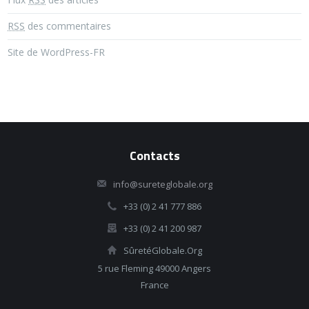
RSS
des commentaires
Site de WordPress-FR
Contacts
info@sureteglobale.org
+33 (0) 2 41 777 886
+33 (0) 2 41 200 987
SûretéGlobale.Org
5 rue Fleming 49000 Angers
France