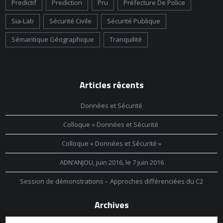
Predictif
Prediction
Pru
Préfecture De Police
Sia-Lab
Sécurité Civile
Sécurité Publique
Sémantique Géographique
Tranquilité
Articles récents
Données et Sécurité
Colloque « Données et Sécurité
Colloque « Données et Sécurité »
ADN’ANJOU, juin 2016, le 7 juin 2016
Session de démonstrations – Approches différenciées du C2
Archives