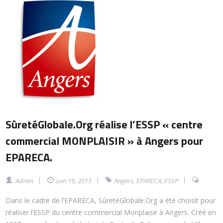
SûretéGlobale.Org réalise l’ESSP « centre
commercial MONPLAISIR » à Angers pour
EPARECA.
Admin
juin 19, 2015
Angers
,
EPARECA
,
ESSP
Dans le cadre de l’EPARECA, SûretéGlobale.Org a été choisit pour
réaliser l’ESSP du centre commercial Monplaisir à Angers.
Créé en