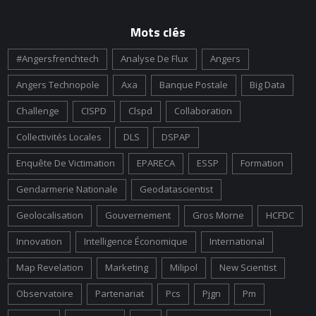
Mots clés
#angersfrenchtech
Analyse De Flux
Angers
Angers Technopole
Axa
Banque Postale
Big Data
Challenge
CISPD
Clspd
Collaboration
Collectivités Locales
DLS
DSPAP
Enquête De Victimation
EPARECA
ESSP
Formation
Gendarmerie Nationale
Geodatascientist
Geolocalisation
Gouvernement
Gros Morne
HCFDC
Innovation
Intelligence Économique
International
Map Revelation
Marketing
Milipol
New Scientist
Observatoire
Partenariat
Pcs
Pjgn
Pm