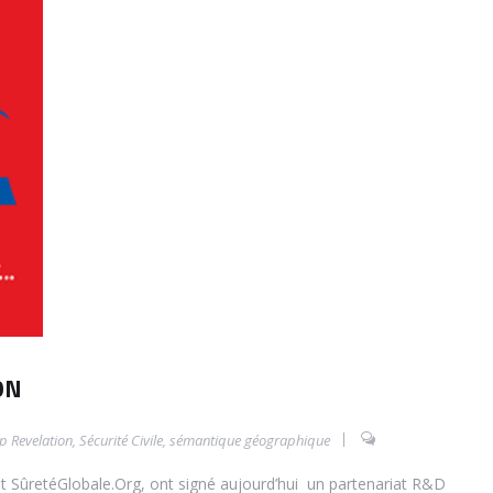
ON
 Revelation
,
Sécurité Civile
,
sémantique géographique
t SûretéGlobale.Org, ont signé aujourd’hui un partenariat R&D