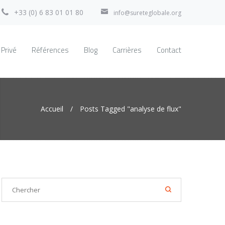
+33 (0) 6 83 01 01 80
info@sureteglobale.org
 Privé
Références
Blog
Carrières
Contact
Accueil
/
Posts Tagged "analyse de flux"