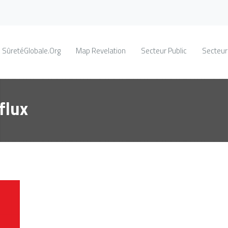
SûretéGlobale.Org
Map Revelation
Secteur Public
Secteur
flux