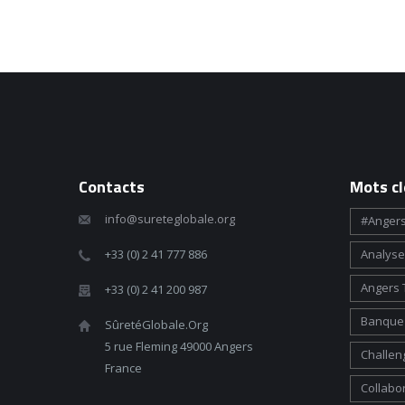
Contacts
Mots cl
info@sureteglobale.org
#angers
+33 (0) 2 41 777 886
Analyse
Angers 
+33 (0) 2 41 200 987
Banque 
SûretéGlobale.Org
5 rue Fleming 49000 Angers
Challen
France
Collabo