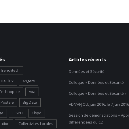
és
Articles récents
frenchtech
Données et Sécurité
 De Flux
Angers
Colloque « Données et Sécurité
Technopole
Axa
Colloque « Données et Sécurité »
Postale
Big Data
ADN’ANJOU, juin 2016, le 7 juin 2016
ge
CISPD
Clspd
Session de démonstrations – App
différenciées du C2
ration
Collectivités Locales