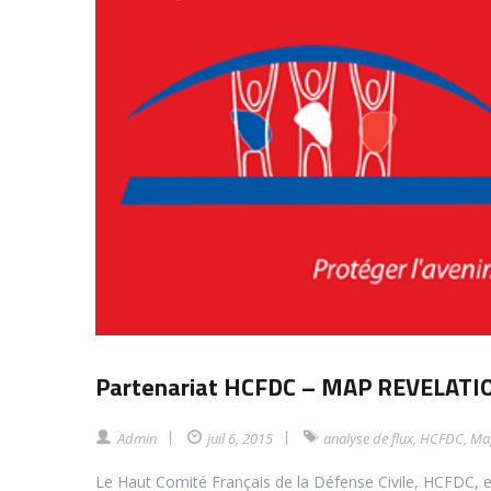
Partenariat HCFDC – MAP REVELATI
Admin
juil 6, 2015
analyse de flux
,
HCFDC
,
Map
Le Haut Comité Français de la Défense Civile, HCFDC, e