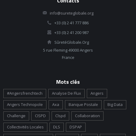
Contacts
info@sureteglobale.org
+33 (0) 2 41 777 886
+33 (0) 2 41 200 987
SûretéGlobale.Org
5 rue Fleming 49000 Angers
France
Mots clés
#angersfrenchtech
Analyse De Flux
Angers
Angers Technopole
Axa
Banque Postale
Big Data
Challenge
CISPD
Clspd
Collaboration
Collectivités Locales
DLS
DSPAP