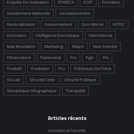
Enquête De Victimation
EPARECA
ESSP
Formation
Gendarmerie Nationale
Geodatascientist
Geolocalisation
Gouvernement
Gros Morne
HCFDC
Innovation
Intelligence Économique
International
Map Revelation
Marketing
Milipol
New Scientist
Observatoire
Partenariat
Pcs
Pjgn
Pm
Predictif
Prediction
Pru
Préfecture De Police
Sia-Lab
Sécurité Civile
Sécurité Publique
Sémantique Géographique
Tranquilité
Articles récents
Données et Sécurité