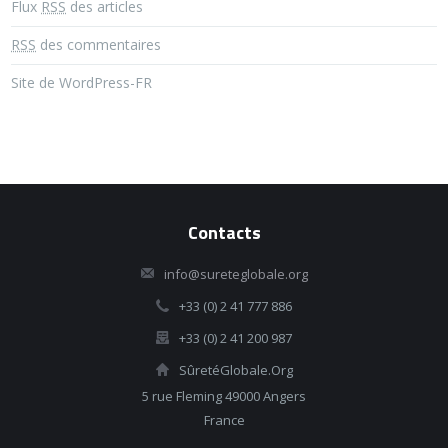
Flux
RSS
des articles
RSS
des commentaires
Site de WordPress-FR
Contacts
info@sureteglobale.org
+33 (0) 2 41 777 886
+33 (0) 2 41 200 987
SûretéGlobale.Org
5 rue Fleming 49000 Angers
France