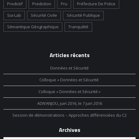
Predictif
Prediction
Pru
Préfecture De Police
Sia-Lab
Sécurité Civile
Sécurité Publique
Sémantique Géographique
Tranquilité
Articles récents
Données et Sécurité
Colloque « Données et Sécurité
Colloque « Données et Sécurité »
ADN’ANJOU, juin 2016, le 7 juin 2016
Session de démonstrations – Approches différenciées du C2
Archives