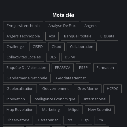
Mots clés
#angersfrenchtech
Analyse De Flux
Angers
Angers Technopole
Axa
Banque Postale
Big Data
Challenge
CISPD
Clspd
Collaboration
Collectivités Locales
DLS
DSPAP
Enquête De Victimation
EPARECA
ESSP
Formation
Gendarmerie Nationale
Geodatascientist
Geolocalisation
Gouvernement
Gros Morne
HCFDC
Innovation
Intelligence Économique
International
Map Revelation
Marketing
Milipol
New Scientist
Observatoire
Partenariat
Pcs
Pjgn
Pm