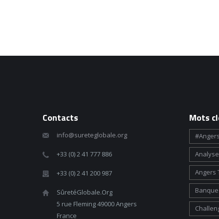
Contacts
Mots cl
info@sureteglobale.org
#angers
+33 (0) 2 41 777 886
Analyse
Angers 
+33 (0) 2 41 200 987
Banque 
SûretéGlobale.Org
5 rue Fleming 49000 Angers
Challen
France