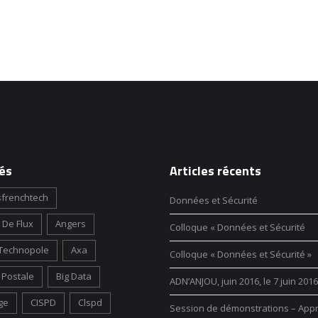
és
Articles récents
frenchtech
Données et Sécurité
 De Flux
Angers
Colloque « Données et Sécurité
Technopole
Axa
Colloque « Données et Sécurité »
Postale
Big Data
ADN’ANJOU, juin 2016, le 7 juin 2016
ge
CISPD
Clspd
Session de démonstrations – App