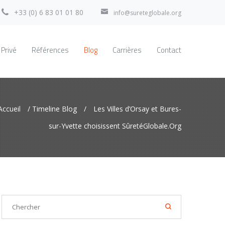
+33 (0) 6 83 01 01 80
info@sureteglobale.org
 Privé
Références
Blog
Carrières
Contact
Accueil
/
Timeline Blog
/
Les Villes d’Orsay et Bures-
sur-Yvette choisissent SûretéGlobale.Org