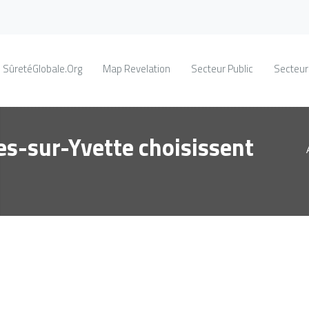
SûretéGlobale.Org
Map Revelation
Secteur Public
Secteur
res-sur-Yvette choisissent