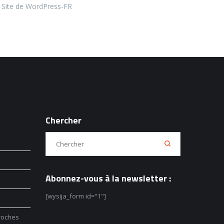
Site de WordPress-FR
Chercher
Abonnez-vous à la newsletter :
[wysija_form id="1"]
roches