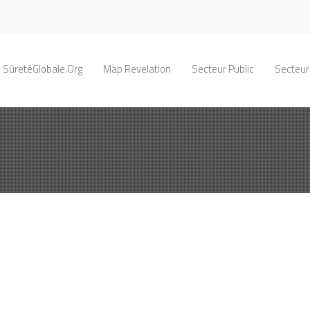
SûretéGlobale.Org
Map Revelation
Secteur Public
Secteur