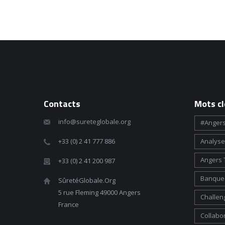
Contacts
Mots cl
info@sureteglobale.org
#angers
+33 (0) 2 41 777 886
Analyse
Angers 
+33 (0) 2 41 200 987
Banque 
SûretéGlobale.Org
5 rue Fleming 49000 Angers
Challen
France
Collabo