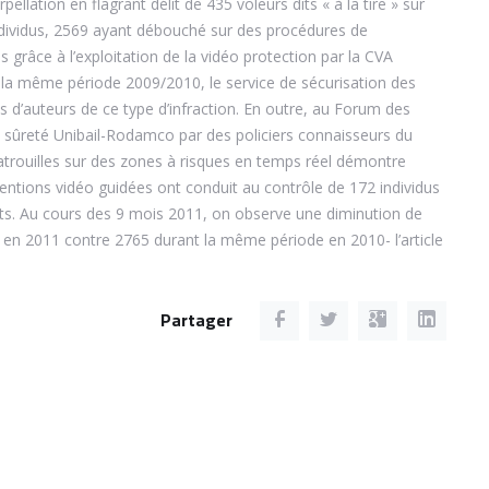
pellation en flagrant délit de 435 voleurs dits « à la tire » sur
’individus, 2569 ayant débouché sur des procédures de
es grâce à l’exploitation de la vidéo protection par la CVA
r la même période 2009/2010, le service de sécurisation des
s d’auteurs de ce type d’infraction. En outre, au Forum des
PC sûreté Unibail-Rodamco par des policiers connaisseurs du
patrouilles sur des zones à risques en temps réel démontre
ventions vidéo guidées ont conduit au contrôle de 172 individus
ants. Au cours des 9 mois 2011, on observe une diminution de
en 2011 contre 2765 durant la même période en 2010- l’article
Partager