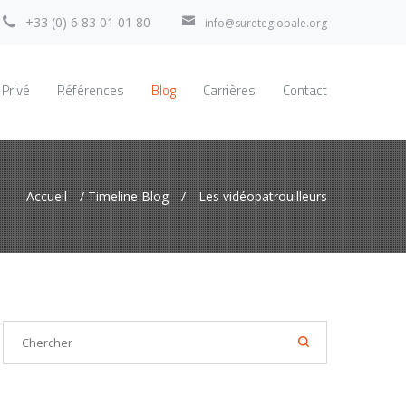
+33 (0) 6 83 01 01 80
info@sureteglobale.org
 Privé
Références
Blog
Carrières
Contact
Accueil
/
Timeline Blog
/
Les vidéopatrouilleurs