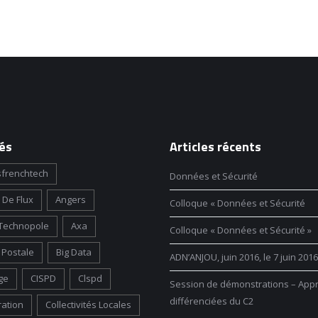
és
Articles récents
frenchtech
Données et Sécurité
 De Flux
Angers
Colloque « Données et Sécurité
Technopole
Axa
Colloque « Données et Sécurité »
Postale
Big Data
ADN’ANJOU, juin 2016, le 7 juin 2016
ge
CISPD
Clspd
Session de démonstrations – App
différenciées du C2
ration
Collectivités Locales