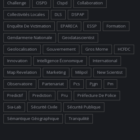
Challenge
CISPD
Clspd
Collaboration
Collectivités Locales
DLS
DSPAP
Enquête De Victimation
EPARECA
ESSP
Formation
Gendarmerie Nationale
Geodatascientist
Geolocalisation
Gouvernement
Gros Morne
HCFDC
Innovation
Intelligence Économique
International
Map Revelation
Marketing
Milipol
New Scientist
Observatoire
Partenariat
Pcs
Pjgn
Pm
Predictif
Prediction
Pru
Préfecture De Police
Sia-Lab
Sécurité Civile
Sécurité Publique
Sémantique Géographique
Tranquilité