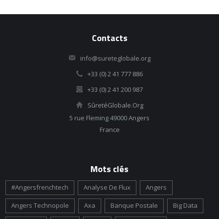
Contacts
info@sureteglobale.org
+33 (0) 2 41 777 886
+33 (0) 2 41 200 987
SûretéGlobale.Org
5 rue Fleming 49000 Angers
France
Mots clés
#angersfrenchtech
Analyse De Flux
Angers
Angers Technopole
Axa
Banque Postale
Big Data