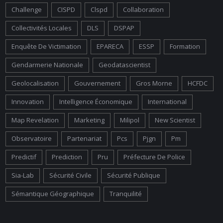
Challenge
CISPD
Clspd
Collaboration
Collectivités Locales
DLS
DSPAP
Enquête De Victimation
EPARECA
ESSP
Formation
Gendarmerie Nationale
Geodatascientist
Geolocalisation
Gouvernement
Gros Morne
HCFDC
Innovation
Intelligence Économique
International
Map Revelation
Marketing
Milipol
New Scientist
Observatoire
Partenariat
Pcs
Pjgn
Pm
Predictif
Prediction
Pru
Préfecture De Police
Sia-Lab
Sécurité Civile
Sécurité Publique
Sémantique Géographique
Tranquilité