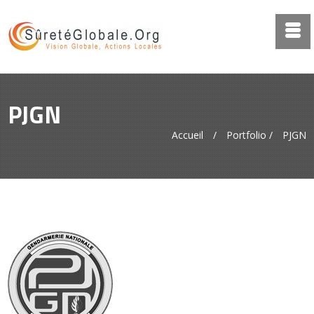
PJGN
Accueil
/
Portfolio
/
PJGN