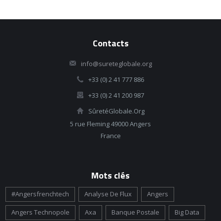
Contacts
info@sureteglobale.org
+33 (0) 2 41 777 886
+33 (0) 2 41 200 987
SûretéGlobale.Org
5 rue Fleming 49000 Angers
France
Mots clés
#angersfrenchtech
Analyse De Flux
Angers
Angers Technopole
Axa
Banque Postale
Big Data