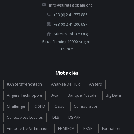
info@sureteglobale.org
+33 (0) 2 41 777 886
+33 (0) 2 41 200 987
SûretéGlobale.Org
5 rue Fleming 49000 Angers
France
Mots clés
#angersfrenchtech
Analyse De Flux
Angers
Angers Technopole
Axa
Banque Postale
Big Data
Challenge
CISPD
Clspd
Collaboration
Collectivités Locales
DLS
DSPAP
Enquête De Victimation
EPARECA
ESSP
Formation