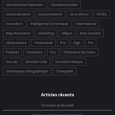
Gendarmerie Nationale
Geodatascientist
Geolocalisation
Gouvernement
Gros Morne
HCFDC
Innovation
Intelligence Économique
International
Map Revelation
Marketing
Milipol
New Scientist
Observatoire
Partenariat
Pcs
Pjgn
Pm
Predictif
Prediction
Pru
Préfecture De Police
Sia-Lab
Sécurité Civile
Sécurité Publique
Sémantique Géographique
Tranquilité
Articles récents
Données et Sécurité