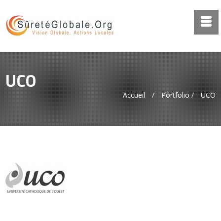
UCO
Accueil
/
Portfolio
/
UCO