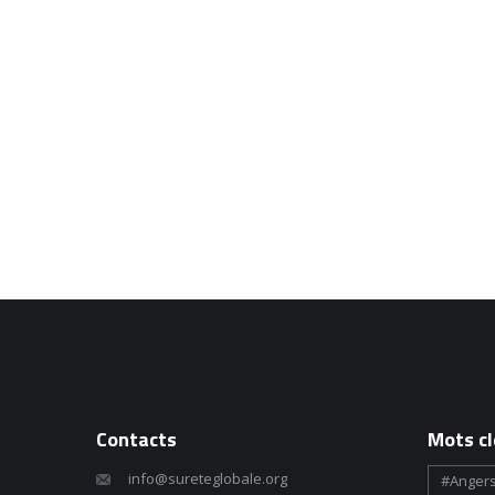
Contacts
Mots cl
info@sureteglobale.org
#angers