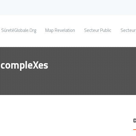
SûretéGlobale.Org
Map Revelation
Secteur Public
Secteur
s compleXes
D