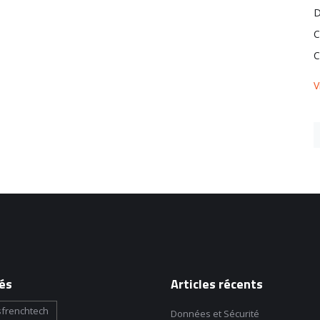
D
C
C
V
és
Articles récents
frenchtech
Données et Sécurité