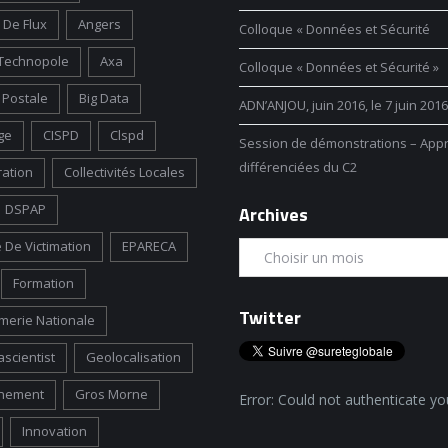
 De Flux
Angers
Colloque « Données et Sécurité
Technopole
Axa
Colloque « Données et Sécurité »
Postale
Big Data
ADN’ANJOU, juin 2016, le 7 juin 2016
ge
CISPD
Clspd
Session de démonstrations – App
différenciées du C2
ration
Collectivités Locales
DSPAP
Archives
 De Victimation
EPARECA
Formation
Twitter
erie Nationale
scientist
Geolocalisation
nement
Gros Morne
Error: Could not authenticate yo
Innovation