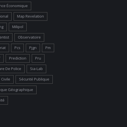
gence Économique
ional
Map Revelation
ng
Milipol
entist
Observatoire
riat
Pcs
Pjgn
Pm
f
Prediction
Pru
ure De Police
Sia-Lab
 Civile
Sécurité Publique
ique Géographique
ité