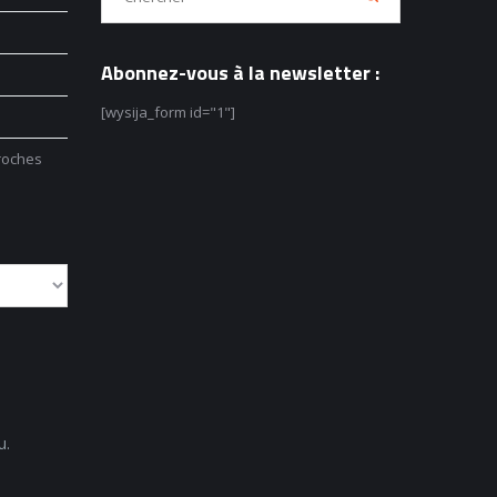
Abonnez-vous à la newsletter :
[wysija_form id="1"]
roches
u.