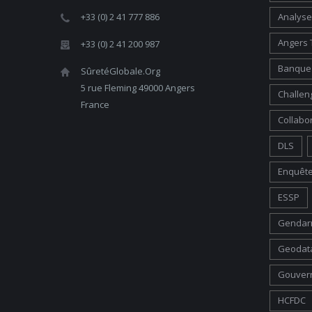
+33 (0) 2 41 777 886
Analyse
Angers 
+33 (0) 2 41 200 987
Banque 
SûretéGlobale.Org
5 rue Fleming 49000 Angers
Challen
France
Collabo
DLS
Enquête
ESSP
Gendarm
Geodata
Gouver
HCFDC