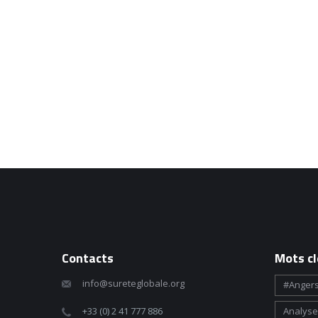
Contacts
Mots cl
info@sureteglobale.org
#angers
+33 (0) 2 41 777 886
Analyse