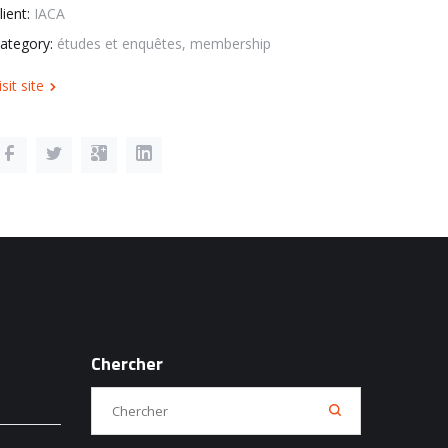
lient:
IACA
ategory:
études et enquêtes, membership
isit site
Chercher