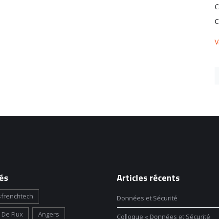
C
C
V
és
Articles récents
frenchtech
Données et Sécurité
 De Flux
Angers
Colloque « Données et Sécurité