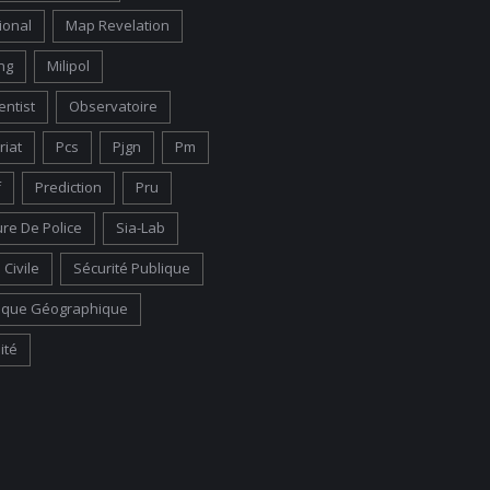
ional
Map Revelation
ng
Milipol
entist
Observatoire
riat
Pcs
Pjgn
Pm
f
Prediction
Pru
ure De Police
Sia-Lab
 Civile
Sécurité Publique
ique Géographique
ité