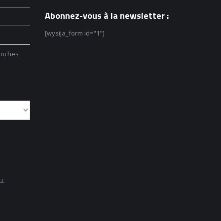
Abonnez-vous à la newsletter :
[wysija_form id="1"]
roches
u.