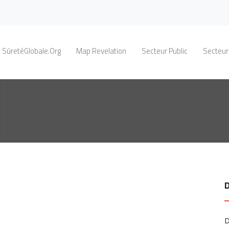
SûretéGlobale.Org
Map Revelation
Secteur Public
Secteur
D
D