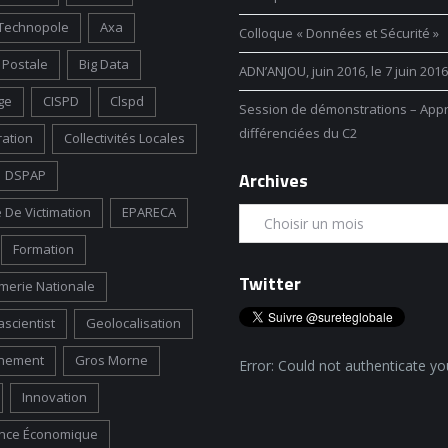
Technopole
Axa
Colloque « Données et Sécurité »
Postale
Big Data
ADN’ANJOU, juin 2016, le 7 juin 2016
ge
CISPD
Clspd
Session de démonstrations – App
différenciées du C2
ration
Collectivités Locales
DSPAP
Archives
 De Victimation
EPARECA
Formation
Twitter
erie Nationale
scientist
Geolocalisation
nement
Gros Morne
Error: Could not authenticate yo
Innovation
gence Économique