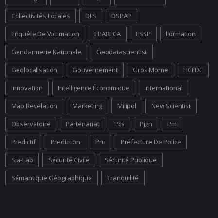
Collectivités Locales
DLS
DSPAP
Enquête De Victimation
EPARECA
ESSP
Formation
Gendarmerie Nationale
Geodatascientist
Geolocalisation
Gouvernement
Gros Morne
HCFDC
Innovation
Intelligence Économique
International
Map Revelation
Marketing
Milipol
New Scientist
Observatoire
Partenariat
Pcs
Pjgn
Pm
Predictif
Prediction
Pru
Préfecture De Police
Sia-Lab
Sécurité Civile
Sécurité Publique
Sémantique Géographique
Tranquilité