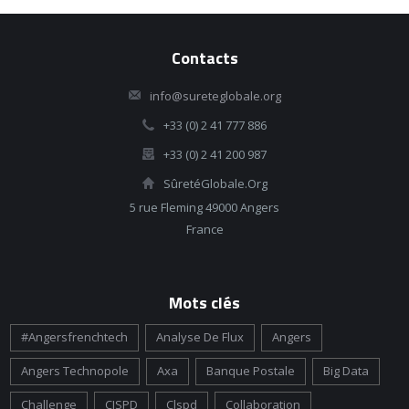
Contacts
info@sureteglobale.org
+33 (0) 2 41 777 886
+33 (0) 2 41 200 987
SûretéGlobale.Org
5 rue Fleming 49000 Angers
France
Mots clés
#angersfrenchtech
Analyse De Flux
Angers
Angers Technopole
Axa
Banque Postale
Big Data
Challenge
CISPD
Clspd
Collaboration