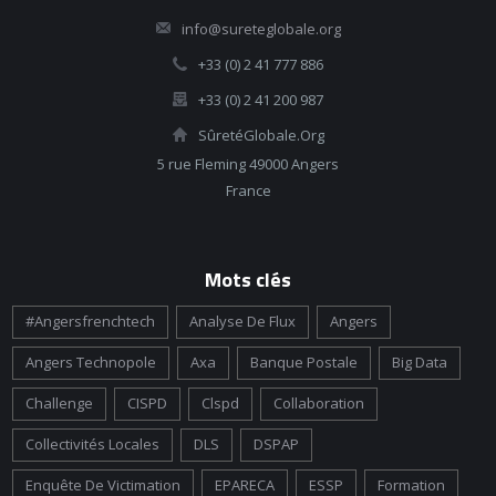
info@sureteglobale.org
+33 (0) 2 41 777 886
+33 (0) 2 41 200 987
SûretéGlobale.Org
5 rue Fleming 49000 Angers
France
Mots clés
#angersfrenchtech
Analyse De Flux
Angers
Angers Technopole
Axa
Banque Postale
Big Data
Challenge
CISPD
Clspd
Collaboration
Collectivités Locales
DLS
DSPAP
Enquête De Victimation
EPARECA
ESSP
Formation