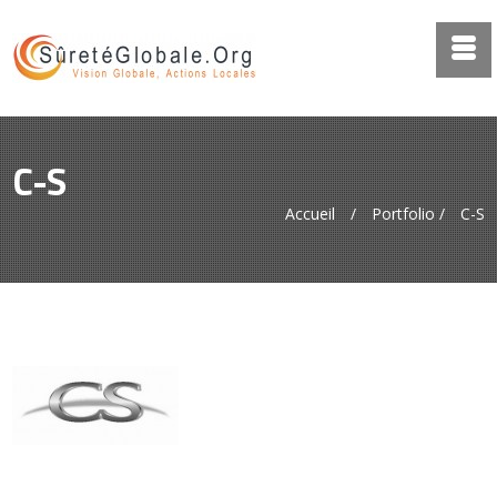
C-S
Accueil
/
Portfolio
/
C-S