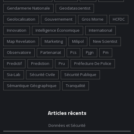
Gendarmerie Nationale
Geodatascientist
Geolocalisation
Gouvernement
Gros Morne
HCFDC
Innovation
Intelligence Économique
International
Map Revelation
Marketing
Milipol
New Scientist
Observatoire
Partenariat
Pcs
Pjgn
Pm
Predictif
Prediction
Pru
Préfecture De Police
Sia-Lab
Sécurité Civile
Sécurité Publique
Sémantique Géographique
Tranquilité
Articles récents
Données et Sécurité