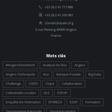
+33 (0) 2 41 777 886
+33 (0) 2 41 200 987
SûretéGlobale.Org
5 rue Fleming 49000 Angers
France
Mots clés
#angersfrenchtech
Analyse De Flux
Angers
Angers Technopole
Axa
Banque Postale
Big Data
Challenge
CISPD
Clspd
Collaboration
Collectivités Locales
DLS
DSPAP
Enquête De Victimation
EPARECA
ESSP
Formation
Gendarmerie Nationale
Geodatascientist