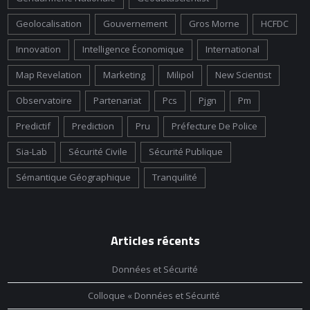
Geolocalisation
Gouvernement
Gros Morne
HCFDC
Innovation
Intelligence Économique
International
Map Revelation
Marketing
Milipol
New Scientist
Observatoire
Partenariat
Pcs
Pjgn
Pm
Predictif
Prediction
Pru
Préfecture De Police
Sia-Lab
Sécurité Civile
Sécurité Publique
Sémantique Géographique
Tranquilité
Articles récents
Données et Sécurité
Colloque « Données et Sécurité