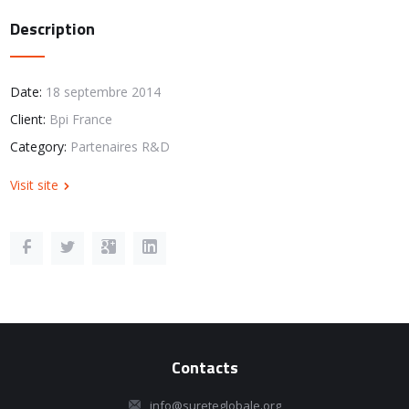
Description
Date:
18 septembre 2014
Client:
Bpi France
Category:
Partenaires R&D
Visit site
Contacts
info@sureteglobale.org