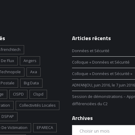
és
Articles récents
frenchtech
Données et Sécurité
 De Flux
Angers
Colloque « Données et Sécurité
Technopole
Axa
Colloque « Données et Sécurité »
Postale
Big Data
ADN’ANJOU, juin 2016, le 7 juin 2016
ge
CISPD
Clspd
Session de démonstrations – App
différenciées du C2
ration
Collectivités Locales
DSPAP
Archives
 De Victimation
EPARECA