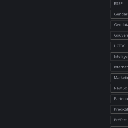
ESSP
Gendarm
Geodata
Gouver
HCFDC
Intelli
Internat
Marketi
New Sci
Partena
Predicti
Préfect