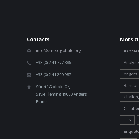
Contacts
Mots cl
info@sureteglobale.org
#angers
+33 (0) 2 41 777 886
Analyse
Angers 
+33 (0) 2 41 200 987
Banque 
SûretéGlobale.Org
5 rue Fleming 49000 Angers
Challen
France
Collabo
DLS
Enquête