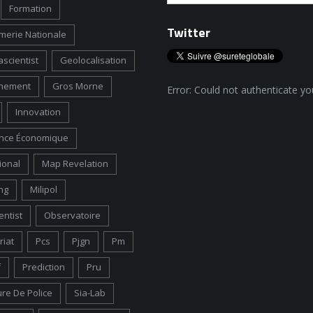
Formation
Twitter
erie Nationale
scientist
Geolocalisation
nement
Gros Morne
Error: Could not authenticate yo
Innovation
gence Économique
ional
Map Revelation
ng
Milipol
entist
Observatoire
riat
Pcs
Pjgn
Pm
f
Prediction
Pru
ure De Police
Sia-Lab