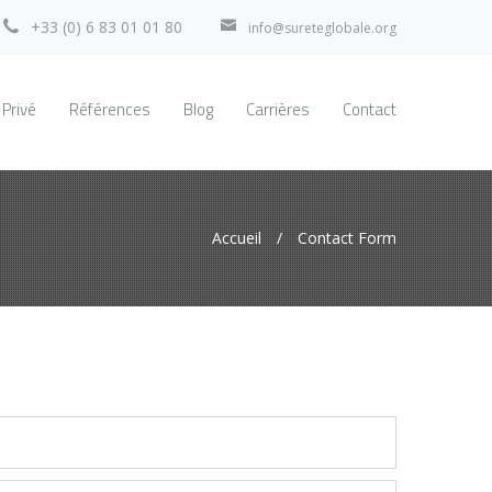
+33 (0) 6 83 01 01 80
info@sureteglobale.org
 Privé
Références
Blog
Carrières
Contact
Accueil
/
Contact Form