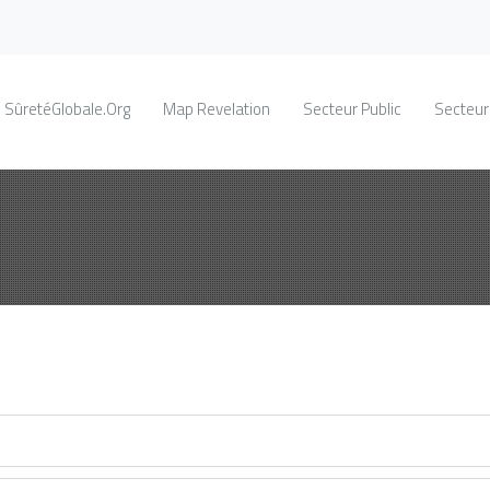
SûretéGlobale.Org
Map Revelation
Secteur Public
Secteur